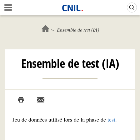
Aller
Gestion de vos préférences sur les cookies (témoins de connexion)
A
au
c
contenu
c
principal
u
Ensemble de test (IA)
e
i
l
-
Ensemble de test (IA)
C
N
I
L
Jeu de données utilisé lors de la phase de
test
.