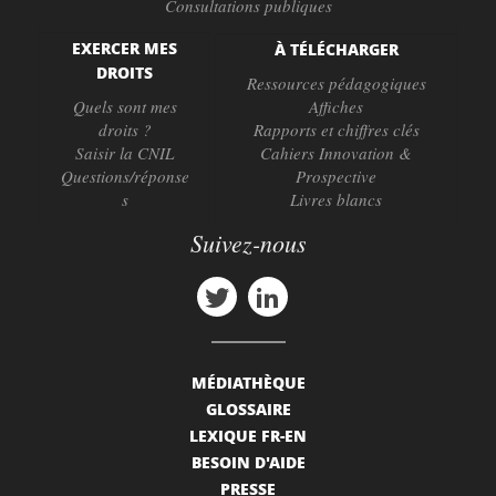
Consultations publiques
EXERCER MES
À TÉLÉCHARGER
DROITS
Ressources pédagogiques
Quels sont mes
Affiches
droits ?
Rapports et chiffres clés
Saisir la CNIL
Cahiers Innovation &
Questions/réponse
Prospective
s
Livres blancs
Suivez-nous
MÉDIATHÈQUE
GLOSSAIRE
LEXIQUE FR-EN
BESOIN D'AIDE
PRESSE