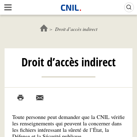
Aller
Gestion de vos préférences sur les cookies (témoins de connexion)
A
au
c
contenu
c
principal
u
Droit d’accès indirect
e
i
l
-
Droit d’accès indirect
C
N
I
L
Toute personne peut demander que la CNIL vérifie
les renseignements qui peuvent la concerner dans
les fichiers intéressant la sûreté de l’État, la
Défense et la Sécurité publique.