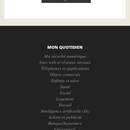
MON QUOTIDIEN
Ma sécurité numérique
Sites web et réseaux sociaux
Téléphones et applications
Objets connectés
Enfants et ados
Santé
Social
Logement
Travail
Intelligence artificielle (IA)
Achats et publicité
Banque/Assurance
Citoyenneté