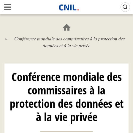
Aller
Gestion de vos préférences sur les cookies (témoins de connexion)
A
au
c
contenu
c
principal
u
e
Conférence mondiale des commissaires à la protection des
i
données et à la vie privée
l
-
C
N
I
Conférence mondiale des
L
commissaires à la
protection des données et
à la vie privée