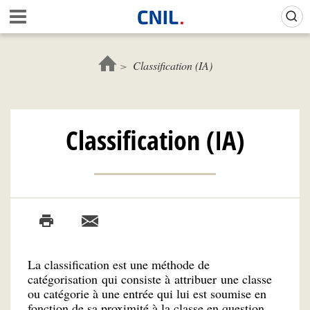
Aller
Gestion de vos préférences sur les cookies (témoins de connexion)
A
au
c
contenu
c
principal
u
Classification (IA)
e
i
l
-
Classification (IA)
C
N
I
L
La classification est une méthode de
catégorisation qui consiste à attribuer une classe
ou catégorie à une entrée qui lui est soumise en
fonction de sa proximité à la classe en question