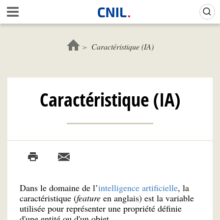
Aller
Gestion de vos préférences sur les cookies (témoins de connexion)
A
au
c
contenu
c
principal
u
Caractéristique (IA)
e
i
l
-
Caractéristique (IA)
C
N
I
L
Dans le domaine de l’
intelligence artificielle
, la
caractéristique (
feature
en anglais) est la variable
utilisée pour représenter une propriété définie
d'une entité ou d'un objet.