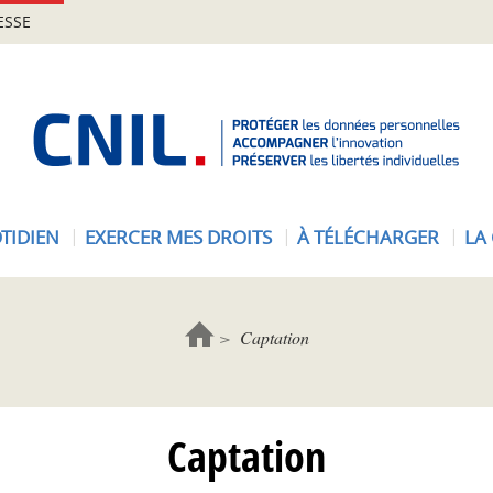
ESSE
A
c
c
u
e
TIDIEN
EXERCER MES DROITS
À TÉLÉCHARGER
LA
i
l
-
C
Captation
N
I
L
Captation