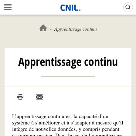
Aller
Gestion de vos préférences sur les cookies (témoins de connexion)
A
au
c
contenu
c
principal
u
Apprentissage continu
e
i
l
-
Apprentissage continu
C
N
I
L
L’apprentissage continu est la capacité d’un
système à s’améliorer et à s’adapter à mesure qu’il
intègre de nouvelles données, y compris pendant
sa mise en service. Dans le cas de l’apprentissage