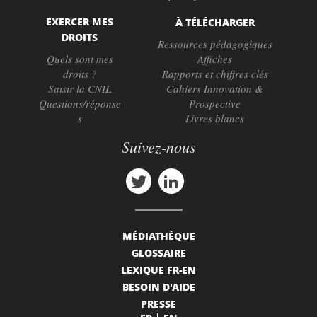
EXERCER MES
À TÉLÉCHARGER
DROITS
Ressources pédagogiques
Quels sont mes
Affiches
droits ?
Rapports et chiffres clés
Saisir la CNIL
Cahiers Innovation &
Questions/réponse
Prospective
s
Livres blancs
Suivez-nous
MÉDIATHÈQUE
GLOSSAIRE
LEXIQUE FR-EN
BESOIN D'AIDE
PRESSE