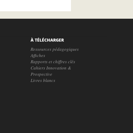
À TÉLÉCHARGER
Ressources pédagogiques
Affiches
Rapports et chiffres clés
Cahiers Innovation &
Prospective
Livres blancs