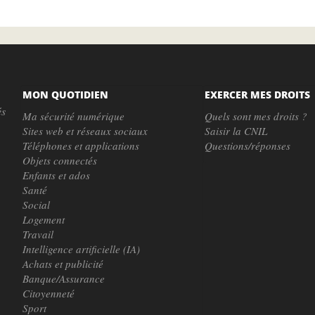
MON QUOTIDIEN
EXERCER MES DROITS
és
Ma sécurité numérique
Quels sont mes droits ?
Sites web et réseaux sociaux
Saisir la CNIL
Téléphones et applications
Questions/réponses
Objets connectés
Enfants et ados
Santé
Social
Logement
Travail
Intelligence artificielle (IA)
Achats et publicité
Banque/Assurance
Citoyenneté
Sport