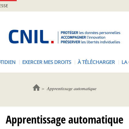
ESSE
A
c
c
u
e
TIDIEN
EXERCER MES DROITS
À TÉLÉCHARGER
LA
i
l
-
C
Apprentissage automatique
N
I
L
Apprentissage automatique