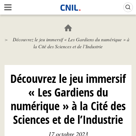
Aller
Gestion de vos préférences sur les cookies (témoins de connexion)
A
au
c
contenu
c
principal
u
e
Découvrez le jeu immersif « Les Gardiens du numérique » à
i
la Cité des Sciences et de l’Industrie
l
-
C
N
I
Découvrez le jeu immersif
L
« Les Gardiens du
numérique » à la Cité des
Sciences et de l’Industrie
17 octobre 2023