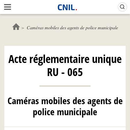
Aller
Gestion de vos préférences sur les cookies (témoins de connexion)
A
au
c
contenu
c
principal
u
Caméras mobiles des agents de police municipale
e
i
l
-
Acte réglementaire unique
C
N
RU - 065
I
L
Caméras mobiles des agents de
police municipale