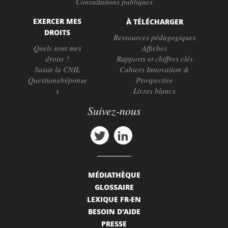
Consultations publiques
EXERCER MES
À TÉLÉCHARGER
DROITS
Ressources pédagogiques
Quels sont mes
Affiches
droits ?
Rapports et chiffres clés
Saisir la CNIL
Cahiers Innovation &
Questions/réponse
Prospective
s
Livres blancs
Suivez-nous
MÉDIATHÈQUE
GLOSSAIRE
LEXIQUE FR-EN
BESOIN D'AIDE
PRESSE