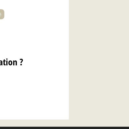
é
ation ?