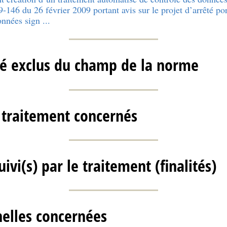
-146 du 26 février 2009 portant avis sur le projet d’arrêté por
nnées sign ...
ité exclus du champ de la norme
 traitement concernés
ivi(s) par le traitement (finalités)
elles concernées