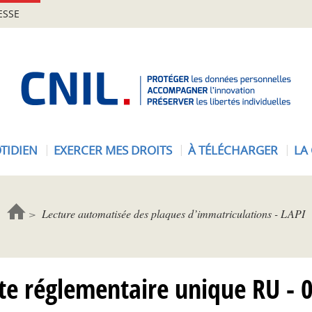
ESSE
A
c
c
u
e
TIDIEN
EXERCER MES DROITS
À TÉLÉCHARGER
LA
i
l
-
C
Lecture automatisée des plaques d’immatriculations - LAPI
N
I
L
te réglementaire unique RU - 