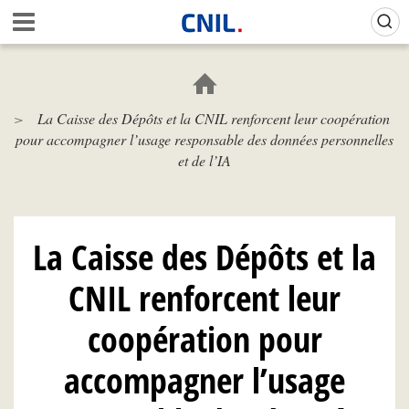
Aller
Gestion de vos préférences sur les cookies (témoins de connexion)
A
au
c
contenu
c
principal
u
e
La Caisse des Dépôts et la CNIL renforcent leur coopération
i
pour accompagner l’usage responsable des données personnelles
l
-
et de l’IA
C
N
I
L
La Caisse des Dépôts et la
CNIL renforcent leur
coopération pour
accompagner l’usage