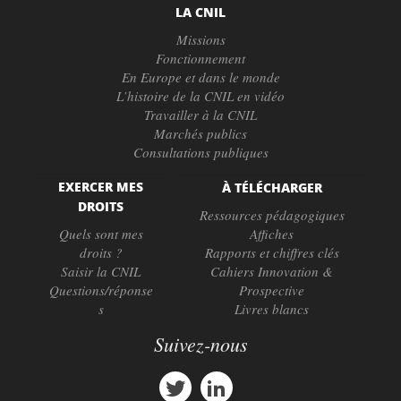
LA CNIL
Missions
Fonctionnement
En Europe et dans le monde
L’histoire de la CNIL en vidéo
Travailler à la CNIL
Marchés publics
Consultations publiques
EXERCER MES
À TÉLÉCHARGER
DROITS
Ressources pédagogiques
Quels sont mes
Affiches
droits ?
Rapports et chiffres clés
Saisir la CNIL
Cahiers Innovation &
Questions/réponse
Prospective
s
Livres blancs
Suivez-nous