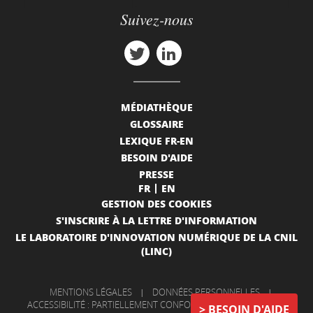
Suivez-nous
MÉDIATHÈQUE
GLOSSAIRE
LEXIQUE FR-EN
BESOIN D'AIDE
PRESSE
FR
EN
GESTION DES COOKIES
S'INSCRIRE À LA LETTRE D'INFORMATION
LE LABORATOIRE D'INNOVATION NUMÉRIQUE DE LA CNIL
(LINC)
MENTIONS LÉGALES
|
DONNÉES PERSONNELLES
|
ACCESSIBILITÉ : PARTIELLEMENT CONFORME
|
INFORMATIONS
BESOIN D'AIDE