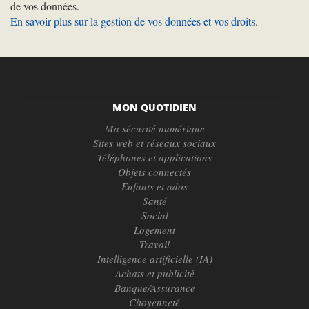
de vos données.
En savoir plus sur la gestion de vos données et vos droits
.
MON QUOTIDIEN
Ma sécurité numérique
Sites web et réseaux sociaux
Téléphones et applications
Objets connectés
Enfants et ados
Santé
Social
Logement
Travail
Intelligence artificielle (IA)
Achats et publicité
Banque/Assurance
Citoyenneté