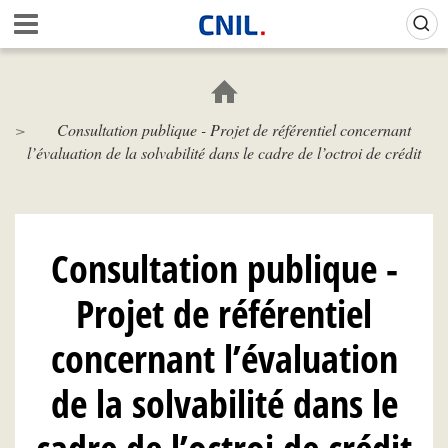
Aller
Gestion de vos préférences sur les cookies (témoins de connexion)
A
au
c
contenu
c
principal
u
e
Consultation publique - Projet de référentiel concernant
i
l’évaluation de la solvabilité dans le cadre de l’octroi de crédit
l
-
C
N
I
Consultation publique -
L
Projet de référentiel
concernant l’évaluation
de la solvabilité dans le