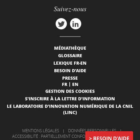
Suivez-nous
MÉDIATHÈQUE
GLOSSAIRE
LEXIQUE FR-EN
BESOIN D'AIDE
PRESSE
FR
EN
GESTION DES COOKIES
S'INSCRIRE À LA LETTRE D'INFORMATION
LE LABORATOIRE D'INNOVATION NUMÉRIQUE DE LA CNIL
(LINC)
MENTIONS LÉGALES
|
DONNÉES PERSONNELLES
|
ACCESSIBILITÉ : PARTIELLEMENT CONFORME
|
INFORMATIONS
BESOIN D'AIDE