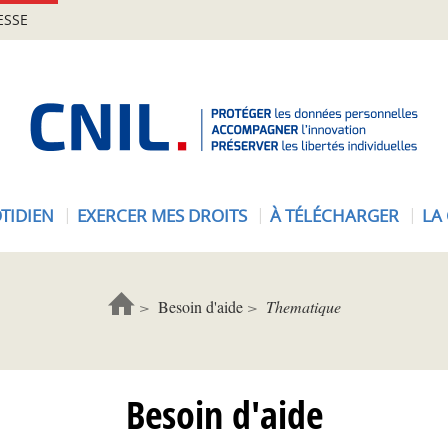
ESSE
A
c
c
u
e
TIDIEN
EXERCER MES DROITS
À TÉLÉCHARGER
LA
i
l
-
C
Besoin d'aide
Thematique
N
I
L
Besoin d'aide