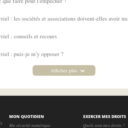
 que faire pour l'empêcher ?
el : les sociétés et associations doivent-elles avoir m
iel : conseils et recours
iel : puis-je m'y opposer ?
Afficher plus
MON QUOTIDIEN
EXERCER MES DROITS
és
Ma sécurité numérique
Quels sont mes droits ?