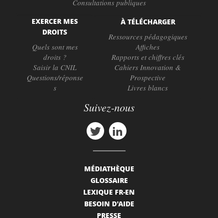
Consultations publiques
EXERCER MES
À TÉLÉCHARGER
DROITS
Ressources pédagogiques
Quels sont mes
Affiches
droits ?
Rapports et chiffres clés
Saisir la CNIL
Cahiers Innovation &
Questions/réponse
Prospective
s
Livres blancs
Suivez-nous
MÉDIATHÈQUE
GLOSSAIRE
LEXIQUE FR-EN
BESOIN D'AIDE
PRESSE