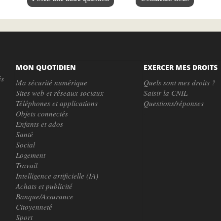
MON QUOTIDIEN
EXERCER MES DROITS
és
Ma sécurité numérique
Quels sont mes droits ?
Sites web et réseaux sociaux
Saisir la CNIL
Téléphones et applications
Questions/réponses
Objets connectés
Enfants et ados
Santé
Social
Logement
Travail
Intelligence artificielle (IA)
Achats et publicité
Banque/Assurance
Citoyenneté
Sport