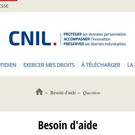
ESSE
A
c
c
u
e
TIDIEN
EXERCER MES DROITS
À TÉLÉCHARGER
LA
i
l
-
C
Besoin d'aide
Question
N
I
L
Besoin d'aide