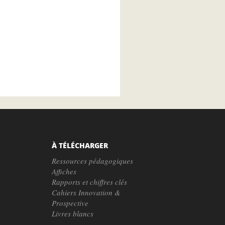
À TÉLÉCHARGER
Ressources pédagogiques
Affiches
Rapports et chiffres clés
Cahiers Innovation &
Prospective
Livres blancs