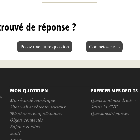
trouvé de réponse ?
Posez une autre question
Contactez-nous
MON QUOTIDIEN
EXERCER MES DROITS
és
Ma sécurité numérique
Quels sont mes droits ?
Sites web et réseaux sociaux
Saisir la CNIL
Téléphones et applications
Questions/réponses
Objets connectés
Enfants et ados
Santé
Social