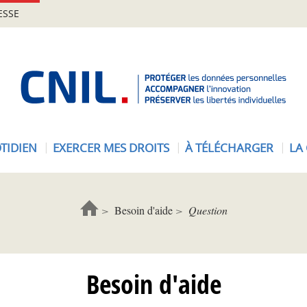
ESSE
A
c
c
u
e
TIDIEN
EXERCER MES DROITS
À TÉLÉCHARGER
LA
i
l
-
C
Besoin d'aide
Question
N
I
L
Besoin d'aide