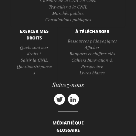
L’histoire de la CNIL en vidéo
Travailler à la CNIL
Marchés publics
Consultations publiques
EXERCER MES
À TÉLÉCHARGER
DROITS
Ressources pédagogiques
Quels sont mes
Affiches
droits ?
Rapports et chiffres clés
Saisir la CNIL
Cahiers Innovation &
Questions/réponse
Prospective
s
Livres blancs
Suivez-nous
MÉDIATHÈQUE
GLOSSAIRE