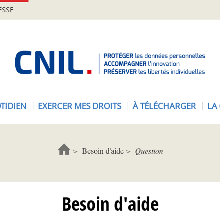
ESSE
A
c
c
u
e
TIDIEN
EXERCER MES DROITS
À TÉLÉCHARGER
LA
i
l
-
C
Besoin d'aide
Question
N
I
L
Besoin d'aide