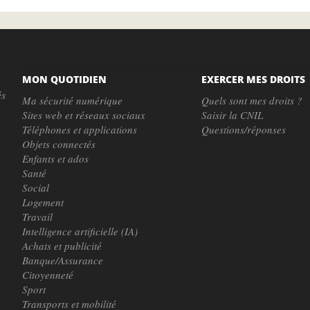
MON QUOTIDIEN
EXERCER MES DROITS
és
Ma sécurité numérique
Quels sont mes droits ?
Sites web et réseaux sociaux
Saisir la CNIL
Téléphones et applications
Questions/réponses
Objets connectés
Enfants et ados
Santé
Social
Logement
Travail
Intelligence artificielle (IA)
Achats et publicité
Banque/Assurance
Citoyenneté
Sport
Transports et mobilité