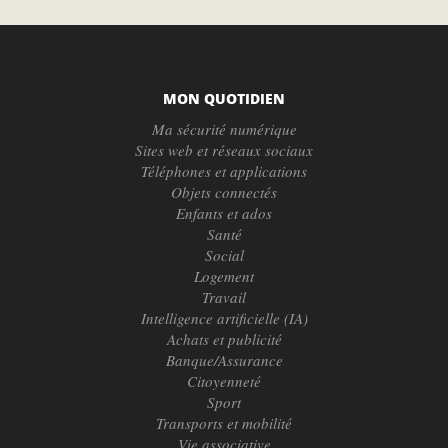
MON QUOTIDIEN
Ma sécurité numérique
Sites web et réseaux sociaux
Téléphones et applications
Objets connectés
Enfants et ados
Santé
Social
Logement
Travail
Intelligence artificielle (IA)
Achats et publicité
Banque/Assurance
Citoyenneté
Sport
Transports et mobilité
Vie associative