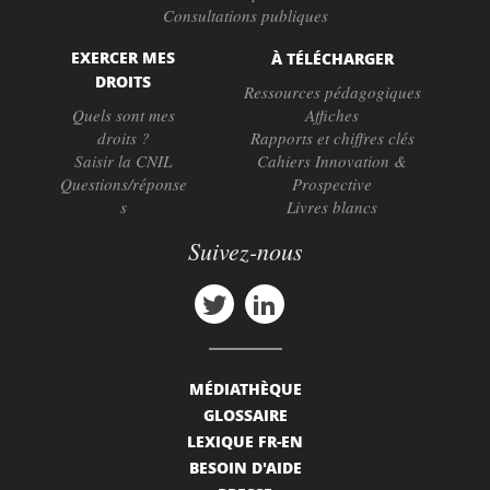
Consultations publiques
EXERCER MES
À TÉLÉCHARGER
DROITS
Ressources pédagogiques
Quels sont mes
Affiches
droits ?
Rapports et chiffres clés
Saisir la CNIL
Cahiers Innovation &
Questions/réponse
Prospective
s
Livres blancs
Suivez-nous
MÉDIATHÈQUE
GLOSSAIRE
LEXIQUE FR-EN
BESOIN D'AIDE