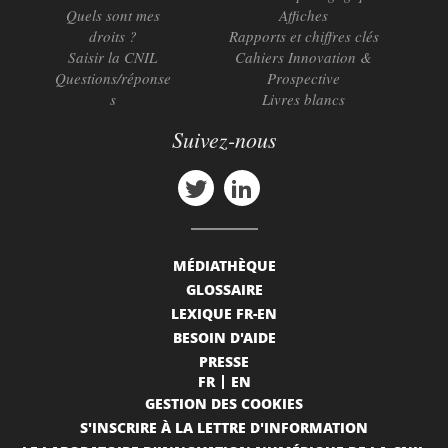
Quels sont mes
Affiches
droits ?
Rapports et chiffres clés
Saisir la CNIL
Cahiers Innovation &
Questions/réponse
Prospective
s
Livres blancs
Suivez-nous
MÉDIATHÈQUE
GLOSSAIRE
LEXIQUE FR-EN
BESOIN D'AIDE
PRESSE
FR
EN
GESTION DES COOKIES
S'INSCRIRE À LA LETTRE D'INFORMATION