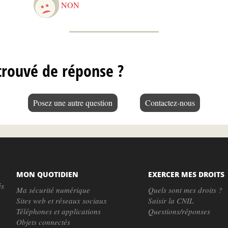
NON
trouvé de réponse ?
Posez une autre question
Contactez-nous
MON QUOTIDIEN
EXERCER MES DROITS
és
Ma sécurité numérique
Quels sont mes droits ?
Sites web et réseaux sociaux
Saisir la CNIL
Téléphones et applications
Questions/réponses
Objets connectés