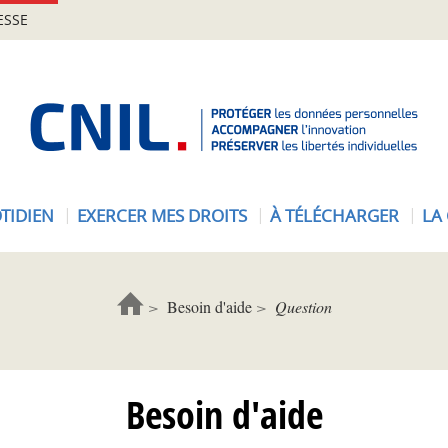
ESSE
A
c
c
u
e
TIDIEN
EXERCER MES DROITS
À TÉLÉCHARGER
LA
i
l
-
C
Besoin d'aide
Question
N
I
L
Besoin d'aide