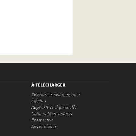
À TÉLÉCHARGER
Ressources pédagogiques
Affiches
Rapports et chiffres clés
Cahiers Innovation &
Prospective
Livres blancs