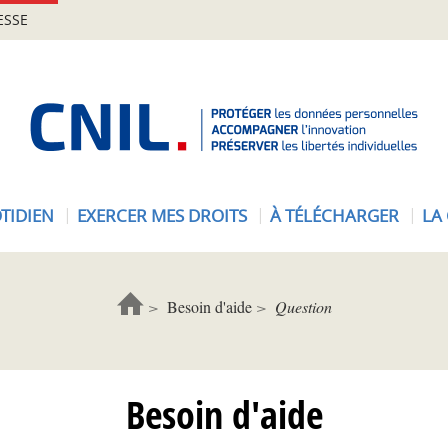
ESSE
A
c
c
u
e
TIDIEN
EXERCER MES DROITS
À TÉLÉCHARGER
LA
i
l
-
C
Besoin d'aide
Question
N
I
L
Besoin d'aide