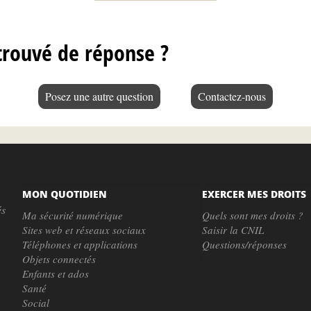
trouvé de réponse ?
Posez une autre question
Contactez-nous
MON QUOTIDIEN
EXERCER MES DROITS
és
Ma sécurité numérique
Quels sont mes droits ?
Sites web et réseaux sociaux
Saisir la CNIL
Téléphones et applications
Questions/réponses
Objets connectés
Enfants et ados
Santé
Social