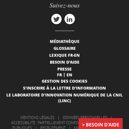
Suivez-nous
MÉDIATHÈQUE
GLOSSAIRE
LEXIQUE FR-EN
BESOIN D'AIDE
PRESSE
FR
EN
GESTION DES COOKIES
S'INSCRIRE À LA LETTRE D'INFORMATION
LE LABORATOIRE D'INNOVATION NUMÉRIQUE DE LA CNIL
(LINC)
MENTIONS LÉGALES
|
DONNÉES PERSONNELLES
|
ACCESSIBILITÉ : PARTIELLEMENT CONFORME
|
INFORMATIONS
BESOIN D'AIDE
PUBLIQUES
|
RECRUTEMENT
|
MON COMPTE
|
NOUS