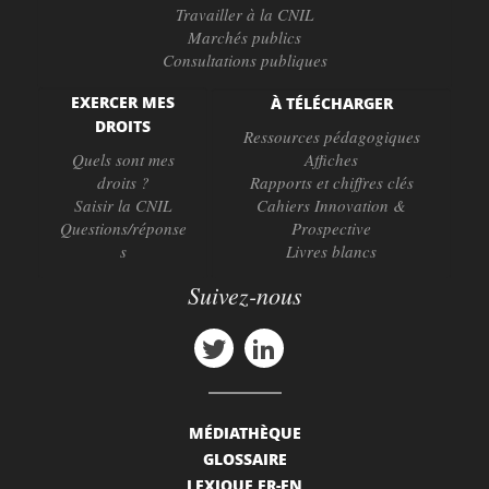
Travailler à la CNIL
Marchés publics
Consultations publiques
EXERCER MES
À TÉLÉCHARGER
DROITS
Ressources pédagogiques
Quels sont mes
Affiches
droits ?
Rapports et chiffres clés
Saisir la CNIL
Cahiers Innovation &
Questions/réponse
Prospective
s
Livres blancs
Suivez-nous
MÉDIATHÈQUE
GLOSSAIRE
LEXIQUE FR-EN