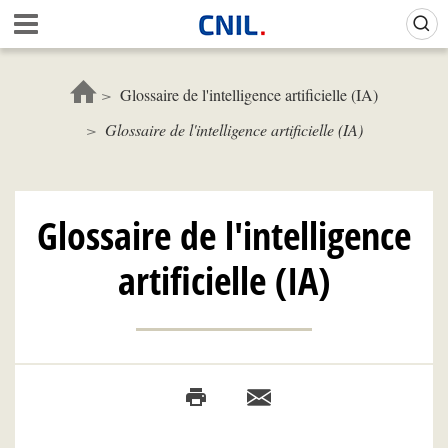
Skip
Gestion de vos préférences sur les cookies (témoins de connexion)
A
to
c
main
c
content
u
Glossaire de l'intelligence artificielle (IA)
e
Glossaire de l'intelligence artificielle (IA)
i
l
-
C
N
Glossaire de l'intelligence
I
L
artificielle (IA)