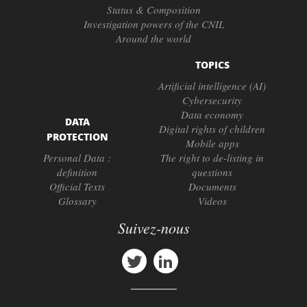
Status & Composition
Investigation powers of the CNIL
Around the world
TOPICS
Artificial intelligence (AI)
Cybersecurity
Data economy
DATA
Digital rights of children
PROTECTION
Mobile apps
Personal Data :
The right to de-listing in
definition
questions
Official Texts
Documents
Glossary
Videos
Suivez-nous