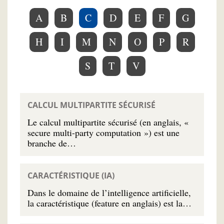
A
B
C
D
E
F
G
H
I
M
N
O
P
R
S
T
V
CALCUL MULTIPARTITE SÉCURISÉ
Le calcul multipartite sécurisé (en anglais, «
secure multi-party computation ») est une
branche de…
CARACTÉRISTIQUE (IA)
Dans le domaine de l’intelligence artificielle,
la caractéristique (feature en anglais) est la…