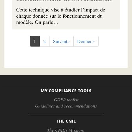
Cette technique vise à étudier l’impact de
chaque donnée sur le fonctionnement du
modèle. On parle…
Pagination
Current
1
Page
2
Next
Suivant ›
Last
Dernier »
page
page
page
MY COMPLIANCE TOOLS
GDPR toolkit
Guidelines and recommendations
THE CNIL
The CNIL’s Missions