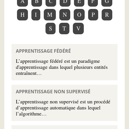
A
B
C
D
E
F
G
H
I
M
N
O
P
R
S
T
V
APPRENTISSAGE FÉDÉRÉ
L’apprentissage fédéré est un paradigme
d'apprentissage dans lequel plusieurs entités
entraînent…
APPRENTISSAGE NON SUPERVISÉ
L’apprentissage non supervisé est un procédé
d’apprentissage automatique dans lequel
l’algorithme…