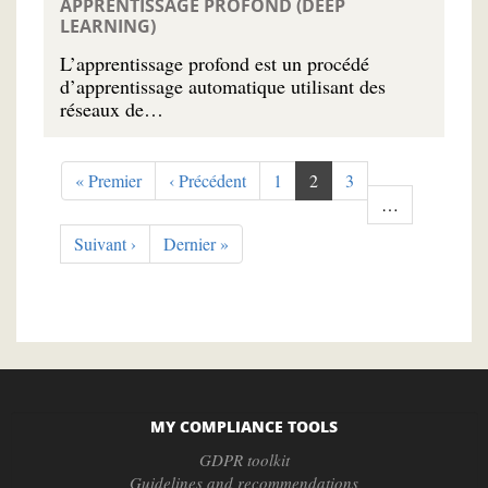
APPRENTISSAGE PROFOND (DEEP
LEARNING)
L’apprentissage profond est un procédé
d’apprentissage automatique utilisant des
réseaux de…
Pagination
First
« Premier
Previous
‹ Précédent
Page
1
Current
2
Page
3
page
page
page
…
Next
Suivant ›
Last
Dernier »
page
page
MY COMPLIANCE TOOLS
GDPR toolkit
Guidelines and recommendations