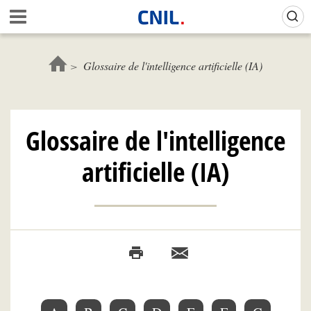
Skip
Gestion de vos préférences sur les cookies (témoins de connexion)
A
to
c
main
c
content
u
Glossaire de l'intelligence artificielle (IA)
e
i
l
-
Glossaire de l'intelligence
C
N
artificielle (IA)
I
L