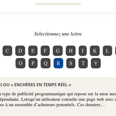
Selectionnez une lettre
C
D
E
F
G
H
I
K
L
O
P
Q
R
S
T
V
B) OU « ENCHÈRES EN TEMPS RÉEL »
n type de publicité programmatique qui repose sur la mise au
pendante. Lorsqu’un utilisateur consulte une page web avec u
res à un ensemble d’acheteurs potentiels. Ces derniers…