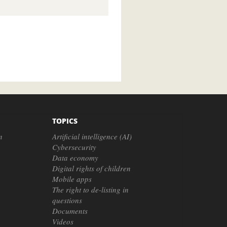
TOPICS
n
Artificial intelligence (AI)
Cybersecurity
Data economy
Digital rights of children
Mobile apps
The right to de-listing in
questions
Documents
Videos