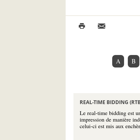
A
B
REAL-TIME BIDDING (RT
Le real-time bidding est u
impression de manière indé
celui-ci est mis aux enchè