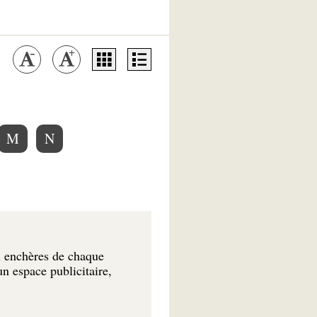
M
N
x enchères de chaque
n espace publicitaire,