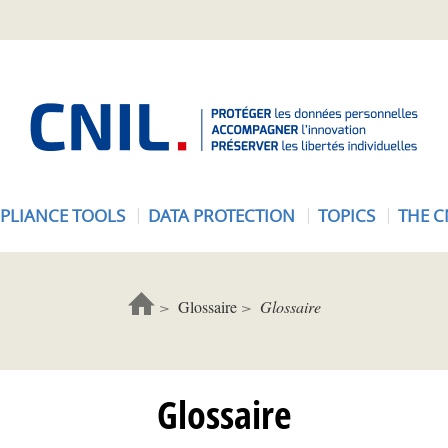
A
c
c
u
e
PLIANCE TOOLS
DATA PROTECTION
TOPICS
THE C
i
l
-
C
Glossaire
Glossaire
N
I
L
Glossaire