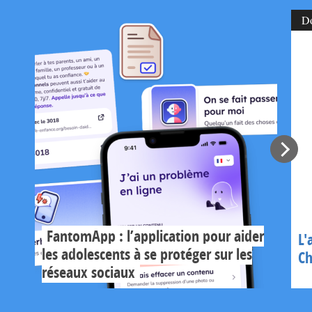
D
FantomApp : l’application pour aider
L'
les adolescents à se protéger sur les
Ch
réseaux sociaux