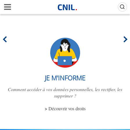
Aller
Gestion de vos préférences sur les cookies (témoins de connexion)
A
au
c
contenu
c
principal
u
e
i
l
-
C
N
I
L
JE M'INFORME
Comment accéder à vos données personnelles, les rectifier, les
supprimer ?
Découvrir vos droits