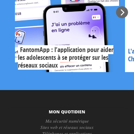
FantomApp : l’application pour aider
L'
les adolescents à se protéger sur les
Ch
réseaux sociaux
MON QUOTIDIEN
Ma sécurité numérique
Sites web et réseaux sociaux
Téléphones et applications