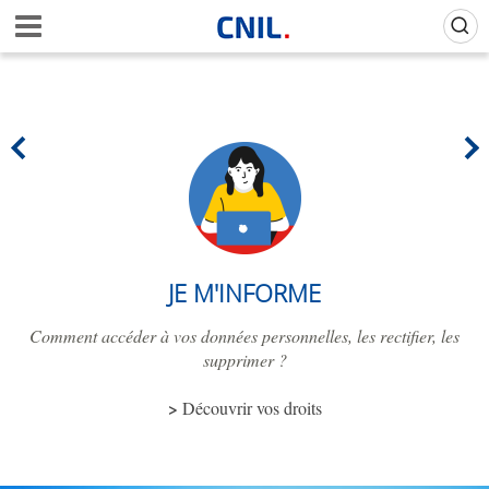
Aller
Gestion de vos préférences sur les cookies (témoins de connexion)
A
au
c
contenu
c
principal
u
e
i
l
-
C
N
I
L
JE M'INFORME
Comment accéder à vos données personnelles, les rectifier, les
supprimer ?
Découvrir vos droits