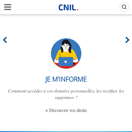
Aller
Gestion de vos préférences sur les cookies (témoins de connexion)
A
au
c
contenu
c
principal
u
e
i
l
-
C
N
I
L
JE M'INFORME
Comment accéder à vos données personnelles, les rectifier, les
supprimer ?
Découvrir vos droits