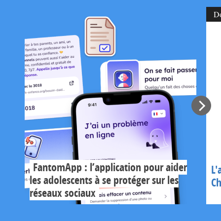
D
FantomApp : l’application pour aider
L'
les adolescents à se protéger sur les
Ch
réseaux sociaux