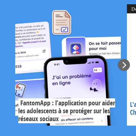
D
FantomApp : l’application pour aider
L'
les adolescents à se protéger sur les
Ch
réseaux sociaux