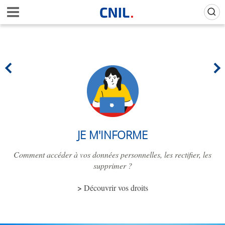
Aller
Gestion de vos préférences sur les cookies (témoins de connexion)
A
au
c
contenu
c
principal
u
e
i
l
-
C
N
I
L
JE M'INFORME
Comment accéder à vos données personnelles, les rectifier, les
supprimer ?
Découvrir vos droits