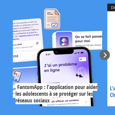
D
FantomApp : l’application pour aider
L'
les adolescents à se protéger sur les
Ch
réseaux sociaux