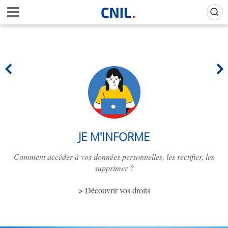
Aller
Gestion de vos préférences sur les cookies (témoins de connexion)
A
au
c
contenu
c
principal
u
e
i
l
-
C
N
I
L
JE M'INFORME
Comment accéder à vos données personnelles, les rectifier, les
supprimer ?
Découvrir vos droits