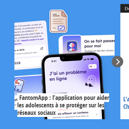
D
FantomApp : l’application pour aider
L'
les adolescents à se protéger sur les
Ch
réseaux sociaux