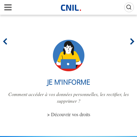
Aller
Gestion de vos préférences sur les cookies (témoins de connexion)
A
au
c
contenu
c
principal
u
e
i
l
-
C
N
I
L
JE M'INFORME
Comment accéder à vos données personnelles, les rectifier, les
supprimer ?
Découvrir vos droits