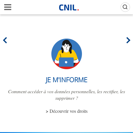
Aller
Gestion de vos préférences sur les cookies (témoins de connexion)
A
au
c
contenu
c
principal
u
e
i
l
-
C
N
I
L
JE M'INFORME
Comment accéder à vos données personnelles, les rectifier, les
supprimer ?
Découvrir vos droits