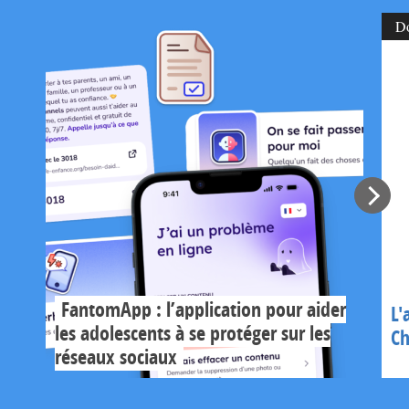
D
FantomApp : l’application pour aider
L'
les adolescents à se protéger sur les
Ch
réseaux sociaux