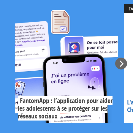
D
FantomApp : l’application pour aider
L'
les adolescents à se protéger sur les
Ch
réseaux sociaux