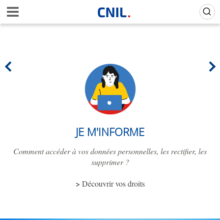
Aller
Gestion de vos préférences sur les cookies (témoins de connexion)
A
au
c
contenu
c
principal
u
e
i
l
-
C
N
I
L
JE M'INFORME
Comment accéder à vos données personnelles, les rectifier, les
supprimer ?
Découvrir vos droits