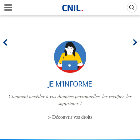
Aller
Gestion de vos préférences sur les cookies (témoins de connexion)
A
au
c
contenu
c
principal
u
e
i
l
-
C
N
I
L
JE M'INFORME
Comment accéder à vos données personnelles, les rectifier, les
supprimer ?
Découvrir vos droits