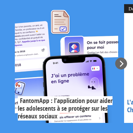
D
FantomApp : l’application pour aider
L'
les adolescents à se protéger sur les
Ch
réseaux sociaux