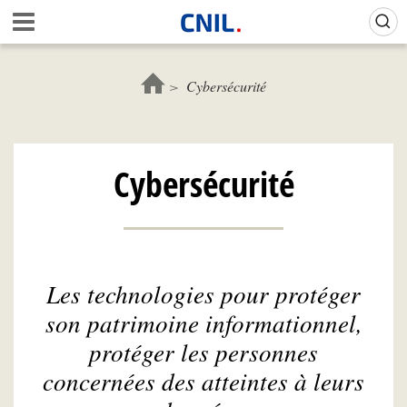
Aller
Gestion de vos préférences sur les cookies (témoins de connexion)
A
au
c
contenu
c
principal
u
Cybersécurité
e
i
l
-
Cybersécurité
C
N
I
L
Les technologies pour protéger
son patrimoine informationnel,
protéger les personnes
concernées des atteintes à leurs