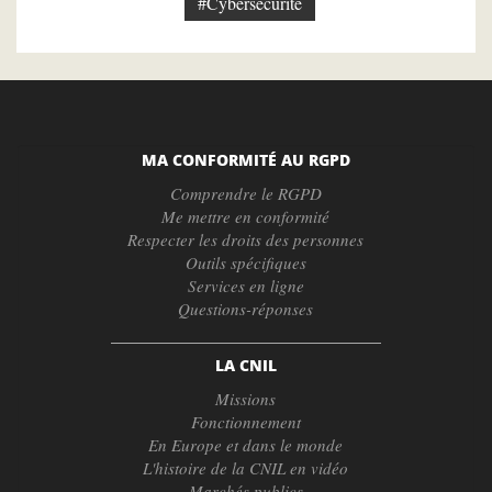
#Cybersécurité
MA CONFORMITÉ AU RGPD
Comprendre le RGPD
Me mettre en conformité
Respecter les droits des personnes
Outils spécifiques
Services en ligne
Questions-réponses
LA CNIL
Missions
Fonctionnement
En Europe et dans le monde
L'histoire de la CNIL en vidéo
Marchés publics