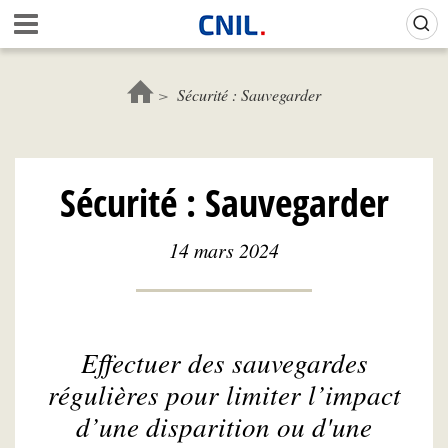
Aller
Gestion de vos préférences sur les cookies (témoins de connexion)
A
au
c
contenu
c
principal
u
Sécurité : Sauvegarder
e
i
l
-
Sécurité : Sauvegarder
C
N
I
14 mars 2024
L
Effectuer des sauvegardes
régulières pour limiter l’impact
d’une disparition ou d'une