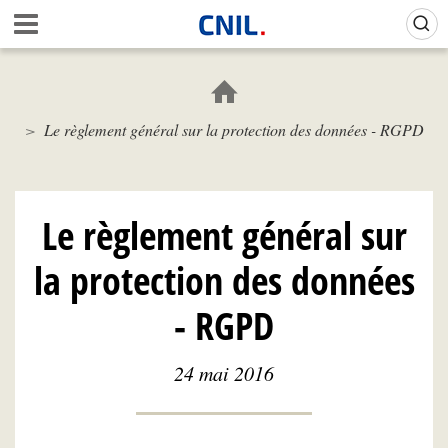
Aller
Gestion de vos préférences sur les cookies (témoins de connexion)
A
au
c
contenu
c
principal
u
e
Le règlement général sur la protection des données - RGPD
i
l
-
C
N
Le règlement général sur
I
L
la protection des données
- RGPD
24 mai 2016