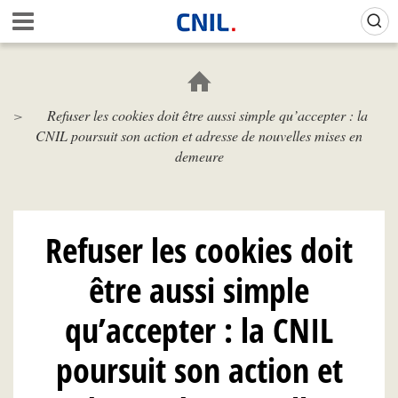
Aller
Gestion de vos préférences sur les cookies (témoins de connexion)
A
au
c
contenu
c
principal
u
e
Refuser les cookies doit être aussi simple qu’accepter : la
i
CNIL poursuit son action et adresse de nouvelles mises en
l
-
demeure
C
N
I
L
Refuser les cookies doit
être aussi simple
qu’accepter : la CNIL
poursuit son action et