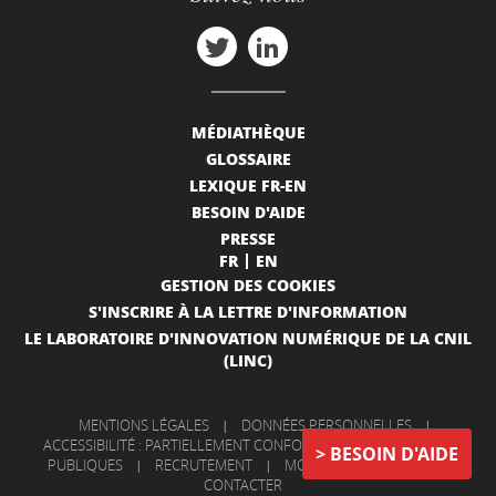
MÉDIATHÈQUE
GLOSSAIRE
LEXIQUE FR-EN
BESOIN D'AIDE
PRESSE
FR
EN
GESTION DES COOKIES
S'INSCRIRE À LA LETTRE D'INFORMATION
LE LABORATOIRE D'INNOVATION NUMÉRIQUE DE LA CNIL
(LINC)
MENTIONS LÉGALES
|
DONNÉES PERSONNELLES
|
ACCESSIBILITÉ : PARTIELLEMENT CONFORME
|
INFORMATIONS
BESOIN D'AIDE
PUBLIQUES
|
RECRUTEMENT
|
MON COMPTE
|
NOUS
CONTACTER