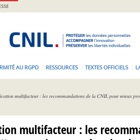
ESSE
A
c
c
u
e
RMITÉ AU RGPD
RESSOURCES
TEXTES OFFICIELS
L
i
l
-
C
fication multifacteur : les recommandations de la CNIL pour mieux pro
N
I
L
tion multifacteur : les recom