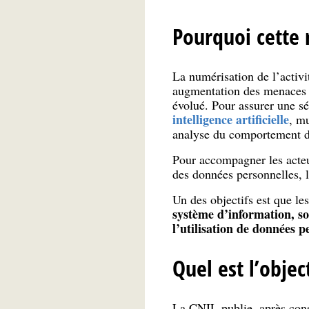
Pourquoi cette
La numérisation de l’activ
augmentation des menaces cy
évolué. Pour assurer une s
intelligence artificielle
, mu
analyse du comportement de
Pour accompagner les acteu
des données personnelles, 
Un des objectifs est que le
système d’information, s
l’utilisation de données p
Quel est l’obje
La CNIL publie, après cons