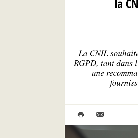
la C
La CNIL souhaite
RGPD, tant dans le
une recommand
fourniss