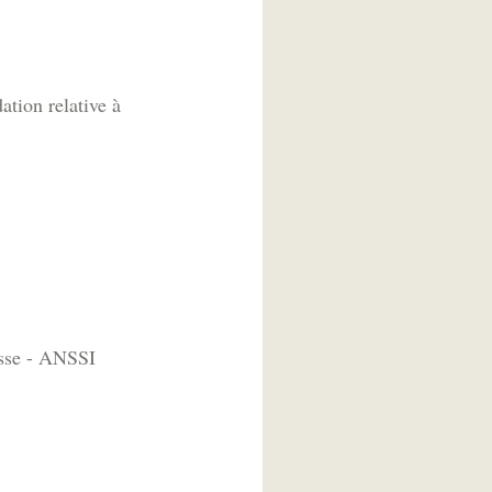
tion relative à
asse - ANSSI