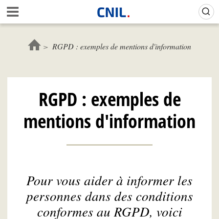
Aller
Gestion de vos préférences sur les cookies (témoins de connexion)
A
au
c
contenu
c
principal
u
RGPD : exemples de mentions d'information
e
i
l
-
RGPD : exemples de
C
N
mentions d'information
I
L
Pour vous aider à informer les
personnes dans des conditions
conformes au RGPD, voici