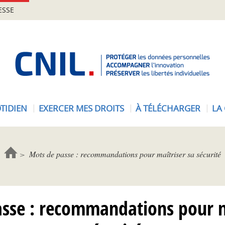
ESSE
A
c
c
u
e
TIDIEN
EXERCER MES DROITS
À TÉLÉCHARGER
LA
i
l
-
C
Mots de passe : recommandations pour maîtriser sa sécurité
N
I
L
sse : recommandations pour m