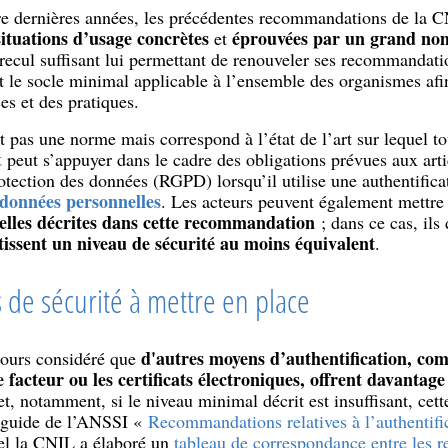
tre dernières années, les précédentes recommandations de la C
situations d’usage concrètes
éprouvées par un grand nom
et
cul suffisant lui permettant de renouveler ses recommandation
t le socle minimal applicable à l’ensemble des organismes af
es et des pratiques.
pas une norme mais correspond à l’état de l’art sur lequel to
t
peut s’appuyer dans le cadre des obligations prévues aux arti
otection des données (RGPD) lorsqu’il utilise une authentific
 données personnelles
. Les acteurs peuvent également mettr
celles décrites dans cette recommandation
; dans ce cas, ils
issent un niveau de sécurité au moins équivalent
.
 de sécurité à mettre en place
d'autres moyens d’authentification, c
ours considéré que
e facteur ou les certificats électroniques, offrent davantag
 et, notamment, si le niveau minimal décrit est insuffisant, ce
e guide de l’ANSSI «
Recommandations relatives à l’authentific
el la CNIL a élaboré un
tableau de correspondance entre les