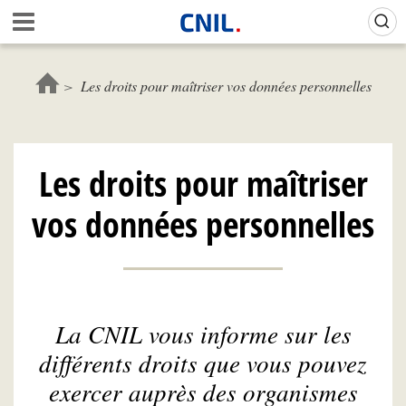
Aller
Gestion de vos préférences sur les cookies (témoins de connexion)
A
au
c
contenu
c
principal
u
Les droits pour maîtriser vos données personnelles
e
i
l
-
Les droits pour maîtriser
C
N
vos données personnelles
I
L
La CNIL vous informe sur les
différents droits que vous pouvez
exercer auprès des organismes