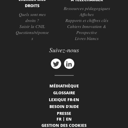
DROITS
Ressources pédagogiques
Quels sont mes
Affiches
droits ?
Rapports et chiffres clés
Saisir la CNIL
Cahiers Innovation &
Questions/réponse
Prospective
s
Livres blancs
Suivez-nous
MÉDIATHÈQUE
GLOSSAIRE
LEXIQUE FR-EN
BESOIN D'AIDE
PRESSE
FR
EN
GESTION DES COOKIES