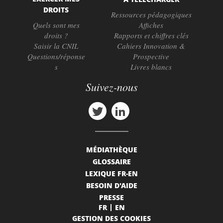
DROITS
Ressources pédagogiques
Quels sont mes
Affiches
droits ?
Rapports et chiffres clés
Saisir la CNIL
Cahiers Innovation &
Questions/réponse
Prospective
s
Livres blancs
Suivez-nous
MÉDIATHÈQUE
GLOSSAIRE
LEXIQUE FR-EN
BESOIN D'AIDE
PRESSE
FR
EN
GESTION DES COOKIES