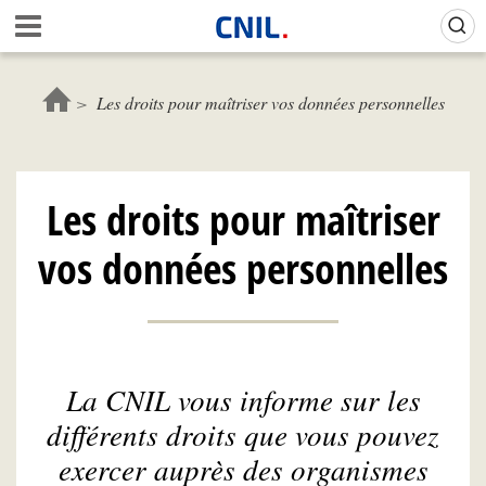
Aller
Gestion de vos préférences sur les cookies (témoins de connexion)
A
au
c
contenu
c
principal
u
Les droits pour maîtriser vos données personnelles
e
i
l
-
Les droits pour maîtriser
C
N
vos données personnelles
I
L
La CNIL vous informe sur les
différents droits que vous pouvez
exercer auprès des organismes