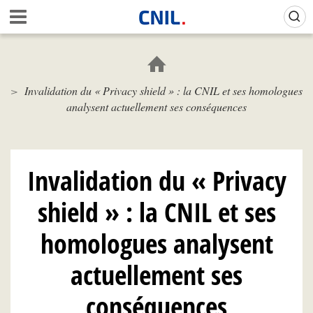
Aller
Gestion de vos préférences sur les cookies (témoins de connexion)
A
au
c
contenu
c
principal
u
e
Invalidation du « Privacy shield » : la CNIL et ses homologues
i
analysent actuellement ses conséquences
l
-
C
N
I
Invalidation du « Privacy
L
shield » : la CNIL et ses
homologues analysent
actuellement ses
conséquences