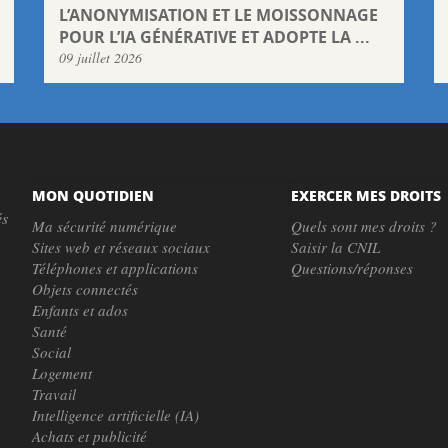
L’ANONYMISATION ET LE MOISSONNAGE
POUR L’IA GÉNÉRATIVE ET ADOPTE LA ...
09 juillet 2026
MON QUOTIDIEN
EXERCER MES DROITS
és
Ma sécurité numérique
Quels sont mes droits ?
Sites web et réseaux sociaux
Saisir la CNIL
Téléphones et applications
Questions/réponses
Objets connectés
Enfants et ados
Santé
Social
Logement
Travail
Intelligence artificielle (IA)
Achats et publicité