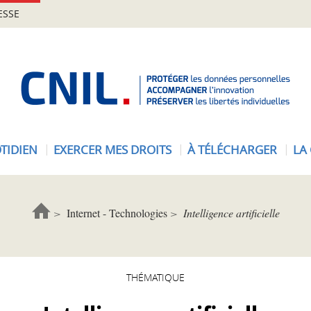
ESSE
A
c
c
u
e
TIDIEN
EXERCER MES DROITS
À TÉLÉCHARGER
LA
i
l
-
C
Internet - Technologies
Intelligence artificielle
N
I
L
THÉMATIQUE